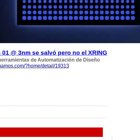
 01 @ 3nm se salvó pero no el XRING
herramientas de Automatización de Diseño
luamos.com/?home/detail/19313