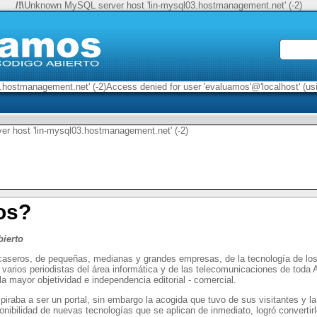
/!\
Unknown MySQL server host 'lin-mysql03.hostmanagement.net' (-2)
hostmanagement.net' (-2)Access denied for user 'evaluamos'@'localhost' (u
 host 'lin-mysql03.hostmanagement.net' (-2)
os?
bierto
aseros, de pequeñas, medianas y grandes empresas, de la tecnología de los 
 varios periodistas del área informática y de las telecomunicaciones de toda 
la mayor objetividad e independencia editorial - comercial.
raba a ser un portal, sin embargo la acogida que tuvo de sus visitantes y l
onibilidad de nuevas tecnologías que se aplican de inmediato, logró convertir