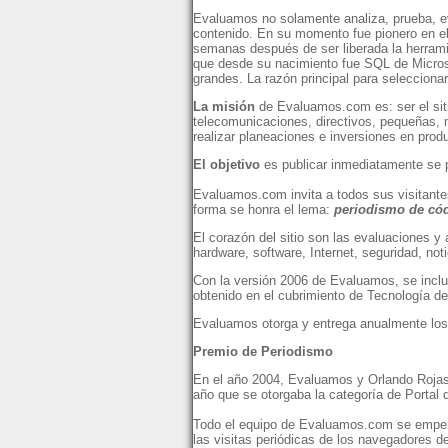
Evaluamos no solamente analiza, prueba, eva
contenido. En su momento fue pionero en el 
semanas después de ser liberada la herrami
que desde su nacimiento fue SQL de Micros
grandes. La razón principal para seleccion
La misión
de Evaluamos.com es: ser el sitio
telecomunicaciones, directivos, pequeñas,
realizar planeaciones e inversiones en prod
El objetivo
es publicar inmediatamente se pr
Evaluamos.com invita a todos sus visitantes
forma se honra el lema:
periodismo de cód
El corazón del sitio son las evaluaciones y
hardware, software, Internet, seguridad, not
Con la versión 2006 de Evaluamos, se inclu
obtenido en el cubrimiento de Tecnología d
Evaluamos otorga y entrega anualmente los
Premio de Periodismo
En el año 2004, Evaluamos y Orlando Rojas 
año que se otorgaba la categoría de Portal d
Todo el equipo de Evaluamos.com se empeña 
las visitas periódicas de los navegadores d