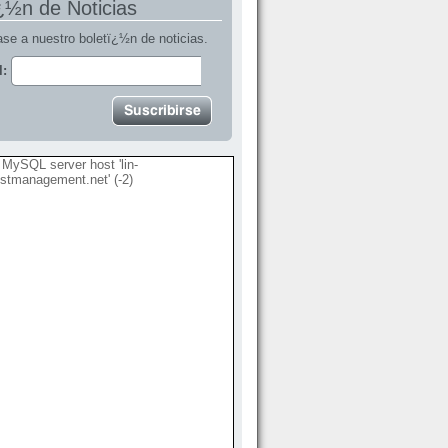
¿½n de Noticias
se a nuestro boletï¿½n de noticias.
l:
MySQL server host 'lin-
stmanagement.net' (-2)