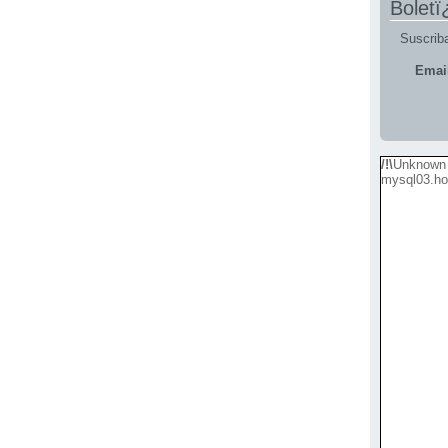
Boletï
Suscriba
Emai
/!\
Unknown 
mysql03.ho