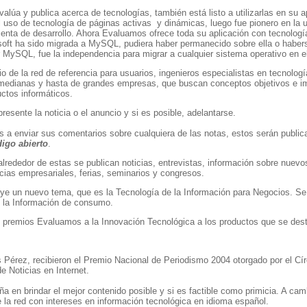
lúa y publica acerca de tecnologías, también está listo a utilizarlas en su a
uso de tecnología de páginas activas y dinámicas, luego fue pionero en la u
enta de desarrollo. Ahora Evaluamos ofrece toda su aplicación con tecnologí
oft ha sido migrada a MySQL, pudiera haber permanecido sobre ella o habers
ar MySQL, fue la independencia para migrar a cualquier sistema operativo en
 de la red de referencia para usuarios, ingenieros especialistas en tecnologí
 medianas y hasta de grandes empresas, que buscan conceptos objetivos e im
uctos informáticos.
esente la noticia o el anuncio y si es posible, adelantarse.
 a enviar sus comentarios sobre cualquiera de las notas, estos serán publica
igo abierto
.
 alrededor de estas se publican noticias, entrevistas, información sobre nue
icias empresariales, ferias, seminarios y congresos.
ye un nuevo tema, que es la Tecnología de la Información para Negocios. Se 
e la Información de consumo.
 premios Evaluamos a la Innovación Tecnológica a los productos que se des
Pérez, recibieron el Premio Nacional de Periodismo 2004 otorgado por el Círc
e Noticias en Internet.
en brindar el mejor contenido posible y si es factible como primicia. A cam
e la red con intereses en información tecnológica en idioma español.