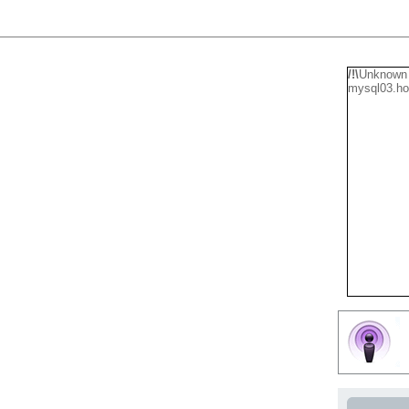
/!\
Unknown 
mysql03.ho