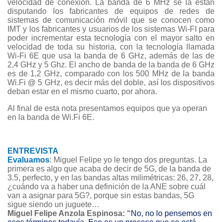
velocidad de conexión. La banda de 6 MHz se la están
disputando los fabricantes de equipos de redes de
sistemas de comunicación móvil que se conocen como
IMT y los fabricantes y usuarios de los sistemas Wi-FI para
poder incrementar esta tecnología con el mayor salto en
velocidad de toda su historia, con la tecnología llamada
Wi-Fi 6E que usa la banda de 6 GHz, además de las de
2,4 GHz y 5 Ghz. El ancho de banda de la banda de 6 GHz
es de 1,2 GHz, comparado con los 500 MHz de la banda
Wi.Fi @ 5 GHz, es decir más del doble, así los dispositivos
deban estar en el mismo cuarto, por ahora.
Al final de esta nota presentamos equipos que ya operan
en la banda de Wi.Fi 6E.
ENTREVISTA
Evaluamos
: Miguel Felipe yo le tengo dos preguntas. La
primera es algo que acaba de decir de 5G, de la banda de
3.5, perfecto, y en las bandas altas milimétricas: 26, 27, 28,
¿cuándo va a haber una definición de la ANE sobre cuál
van a asignar para 5G?, porque sin estas bandas, 5G
sigue siendo un juguete…
Miguel Felipe Anzola Espinosa
: “
No, no lo pensemos en