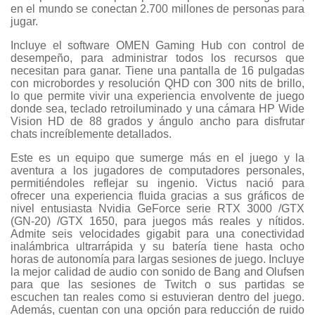
en el mundo se conectan 2.700 millones de personas para
jugar.
Incluye el software OMEN Gaming Hub con control de
desempeño, para administrar todos los recursos que
necesitan para ganar. Tiene una pantalla de 16 pulgadas
con microbordes y resolución QHD con 300 nits de brillo,
lo que permite vivir una experiencia envolvente de juego
donde sea, teclado retroiluminado y una cámara HP Wide
Vision HD de 88 grados y ángulo ancho para disfrutar
chats increíblemente detallados.
Este es un equipo que sumerge más en el juego y la
aventura a los jugadores de computadores personales,
permitiéndoles reflejar su ingenio. Victus nació para
ofrecer una experiencia fluida gracias a sus gráficos de
nivel entusiasta Nvidia GeForce serie RTX 3000 /GTX
(GN-20) /GTX 1650, para juegos más reales y nítidos.
Admite seis velocidades
gigabit
para una conectividad
inalámbrica ultrarrápida y su batería tiene hasta ocho
horas de autonomía para largas sesiones de juego. Incluye
la mejor calidad de audio con sonido de Bang and Olufsen
para que las sesiones de Twitch o sus partidas se
escuchen tan reales como si estuvieran dentro del juego.
Además, cuentan con una opción para reducción de ruido