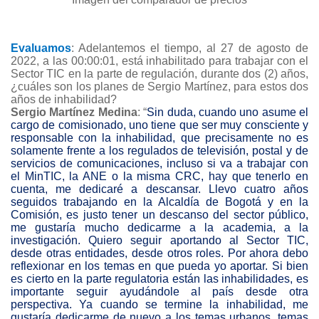
Evaluamos
: Adelantemos el tiempo, al 27 de agosto de
2022, a las 00:00:01, está inhabilitado para trabajar con el
Sector TIC en la parte de regulación, durante dos (2) años,
¿cuáles son los planes de Sergio Martínez, para estos dos
años de inhabilidad?
Sergio Martínez Medina
: “
Sin duda, cuando uno asume el
cargo de comisionado, uno tiene que ser muy consciente y
responsable con la inhabilidad, que precisamente no es
solamente frente a los regulados de televisión, postal y de
servicios de comunicaciones, incluso si va a trabajar con
el MinTIC, la ANE o la misma CRC, hay que tenerlo en
cuenta, me dedicaré a descansar. Llevo cuatro años
seguidos trabajando en la Alcaldía de Bogotá y en la
Comisión, es justo tener un descanso del sector público,
me gustaría mucho dedicarme a la academia, a la
investigación. Quiero seguir aportando al Sector TIC,
desde otras entidades, desde otros roles. Por ahora debo
reflexionar en los temas en que pueda yo aportar. Si bien
es cierto en la parte regulatoria están las inhabilidades, es
importante seguir ayudándole al país desde otra
perspectiva. Ya cuando se termine la inhabilidad, me
gustaría dedicarme de nuevo a los temas urbanos, temas