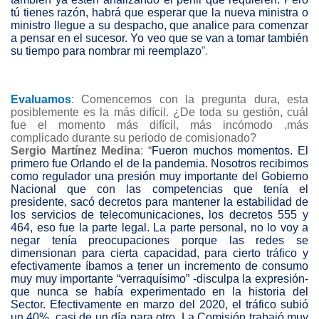
tú tienes razón, habrá que esperar que la nueva ministra o
ministro llegue a su despacho, que analice para comenzar
a pensar en el sucesor. Yo veo que se van a tomar también
su tiempo para nombrar mi reemplazo
”.
Evaluamos
: Comencemos con la pregunta dura, esta
posiblemente es la más difícil. ¿De toda su gestión, cuál
fue el momento más difícil, más incómodo ,más
complicado durante su periodo de comisionado?
Sergio Martínez Medina
: “
Fueron muchos momentos. El
primero fue Orlando el de la pandemia. Nosotros recibimos
como regulador una presión muy importante del Gobierno
Nacional que con las competencias que tenía el
presidente, sacó decretos para mantener la estabilidad de
los servicios de telecomunicaciones, los decretos 555 y
464, eso fue la parte legal. La parte personal, no lo voy a
negar tenía preocupaciones porque las redes se
dimensionan para cierta capacidad, para cierto tráfico y
efectivamente íbamos a tener un incremento de consumo
muy muy importante “verraquísimo” -disculpa la expresión-
que nunca se había experimentado en la historia del
Sector. Efectivamente en marzo del 2020, el tráfico subió
un 40%, casi de un día para otro. La Comisión trabajó muy