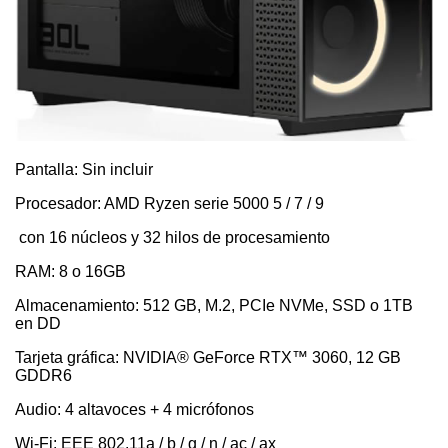
Pantalla: Sin incluir
Procesador: AMD Ryzen serie 5000 5 / 7 / 9
con 16 núcleos y 32 hilos de procesamiento
RAM: 8 o 16GB
Almacenamiento: 512 GB, M.2, PCIe NVMe, SSD o 1TB
en DD
Tarjeta gráfica: NVIDIA® GeForce RTX™ 3060, 12 GB
GDDR6
Audio: 4 altavoces + 4 micrófonos
Wi-Fi: EEE 802.11a / b / g / n / ac / ax